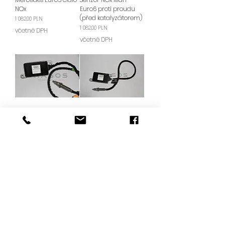
NOx
Euro6 proti proudu
(před katalyzátorem)
Cena
1 082,00 PLN
Cena
1 082,00 PLN
včetně DPH
včetně DPH
Snímač NOx Daf
Czujnik NOx Daf Euro
Euro6 po proudu (pro
5 downstream (za
katalyzátor)
katalizator)
Cena
Cena
1 082,00 PLN
1 082,00 PLN
včetně DPH
včetně DPH