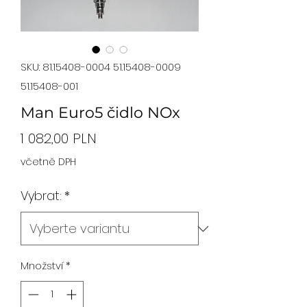
SKU: 81.15408-0004 51.15408-0009
51.15408-001
Man Euro5 čidlo NOx
Cena
1 082,00 PLN
včetně DPH
Vybrat:
*
Množství
*