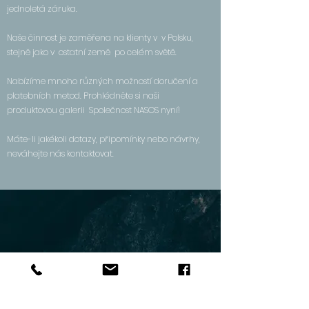
jednoletá záruka.
Naše činnost je zaměřena na klienty v
v Polsku,
stejně jako v
ostatní země
po celém světě.
Nabízíme mnoho různých možností doručení a
platebních metod. Prohlédněte si naši
produktovou galerii
Společnost NASOS nyní!
Máte-li jakékoli dotazy, připomínky nebo návrhy,
neváhejte nás kontaktovat.