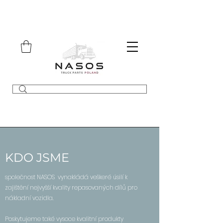
KDO JSME
společnost NASOS
vynakládá veškeré úsilí k
zajištění nejvyšší kvality repasovaných dílů pro
nákladní vozidla.
Poskytujeme také vysoce kvalitní produkty