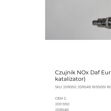
Czujnik NOx Daf Eu
katalizator)
SKU: 2011650 2011648 1836061 1
OEM č.:
2011 650
2011648