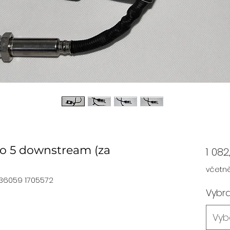
ro 5 downstream (za
1 082
včetn
836059 1705572
Vybra
Vyb