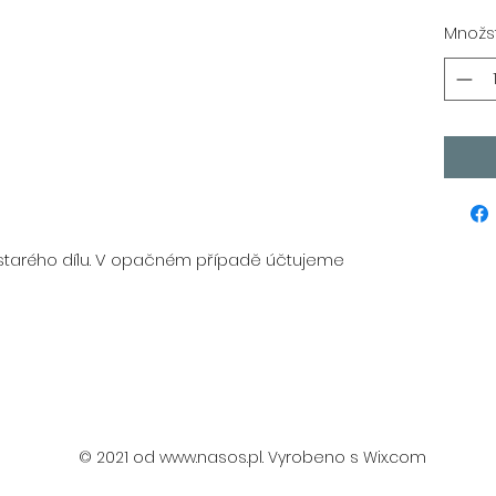
Množst
starého dílu. V opačném případě účtujeme
© 2021 od
www.nasos.pl
. Vyrobeno s Wix.com