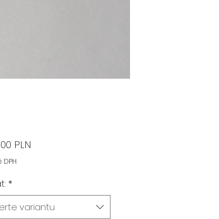
Cena
,00 PLN
ě DPH
t:
*
erte variantu