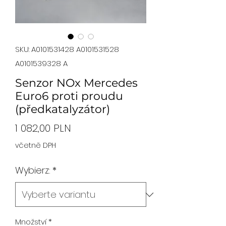
SKU: A0101531428 A0101531528
A0101539328 A
Senzor NOx Mercedes
Euro6 proti proudu
(předkatalyzátor)
Cena
1 082,00 PLN
včetně DPH
Wybierz:
*
Množství
*